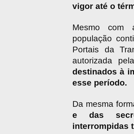
vigor até o tér
Mesmo com a 
população cont
Portais da Tra
autorizada pel
destinados à i
esse período.
Da mesma form
e das secre
interrompidas 