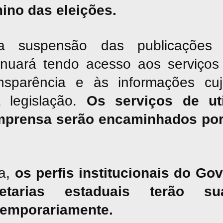
mino das eleições.
suspensão das publicações jor
inuará tendo acesso aos serviços 
nsparência e às informações cu
a legislação.
Os serviços de uti
mprensa serão encaminhados por
a,
os perfis institucionais do G
tarias estaduais terão sua
temporariamente.