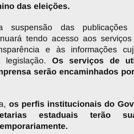
mino das eleições.
suspensão das publicações jor
inuará tendo acesso aos serviços 
nsparência e às informações cu
a legislação.
Os serviços de uti
mprensa serão encaminhados por
a,
os perfis institucionais do G
tarias estaduais terão sua
temporariamente.