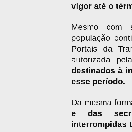
vigor até o tér
Mesmo com a 
população cont
Portais da Tra
autorizada pel
destinados à i
esse período.
Da mesma form
e das secre
interrompidas 